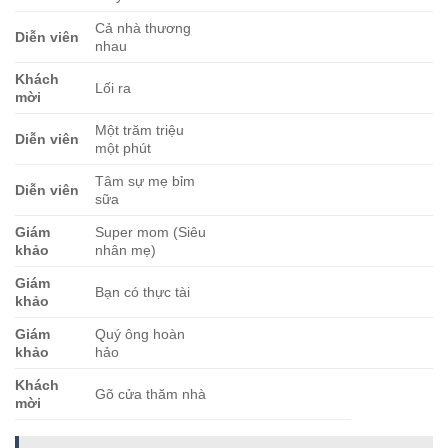
Cả nhà thương
Diễn viên
nhau
Khách
Lối ra
mời
Một trăm triệu
Diễn viên
một phút
Tâm sự mẹ bỉm
Diễn viên
sữa
Giám
Super mom (Siêu
khảo
nhân mẹ)
Giám
Bạn có thực tài
khảo
Giám
Quý ông hoàn
khảo
hảo
Khách
Gõ cửa thăm nhà
mời