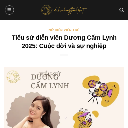
Bỏ
qua
nội
dung
NỮ DIỄN VIÊN TRẺ
Tiểu sử diễn viên Dương Cẩm Lynh
2025: Cuộc đời và sự nghiệp