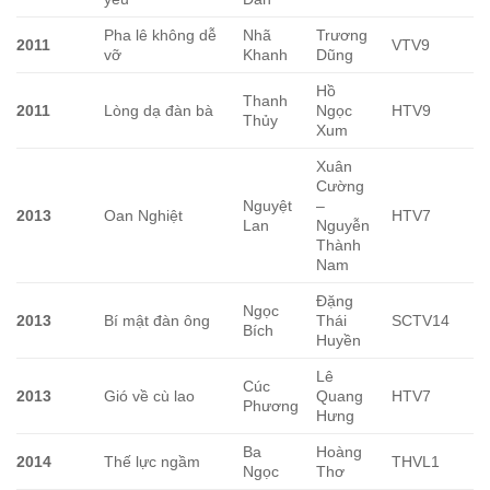
Pha lê không dễ
Nhã
Trương
2011
VTV9
vỡ
Khanh
Dũng
Hồ
Thanh
2011
Lòng dạ đàn bà
Ngọc
HTV9
Thủy
Xum
Xuân
Cường
Nguyệt
–
2013
Oan Nghiệt
HTV7
Lan
Nguyễn
Thành
Nam
Đặng
Ngọc
2013
Bí mật đàn ông
Thái
SCTV14
Bích
Huyền
Lê
Cúc
2013
Gió về cù lao
Quang
HTV7
Phương
Hưng
Ba
Hoàng
2014
Thế lực ngầm
THVL1
Ngọc
Thơ