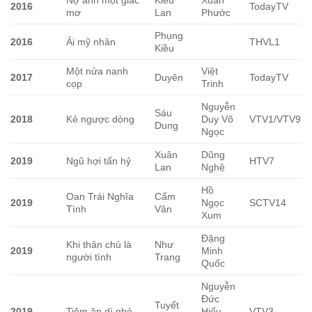
2016
TodayTV
mơ
Lan
Phước
Phụng
2016
Ải mỹ nhân
THVL1
Kiều
Một nửa nanh
Việt
2017
Duyên
TodayTV
cọp
Trinh
Nguyễn
Sáu
2018
Kẻ ngược dòng
Duy Võ
VTV1/VTV9
Dung
Ngọc
Xuân
Dũng
2019
Ngũ hợi tấn hỷ
HTV7
Lan
Nghệ
Hồ
Oan Trái Nghĩa
Cẩm
2019
Ngọc
SCTV14
Tình
Vân
Xum
Đặng
Khi thân chủ là
Như
2019
Minh
người tình
Trang
Quốc
Nguyễn
Đức
Tuyết
2019
Tiệm ăn dì ghẻ
Hiếu –
VTV3