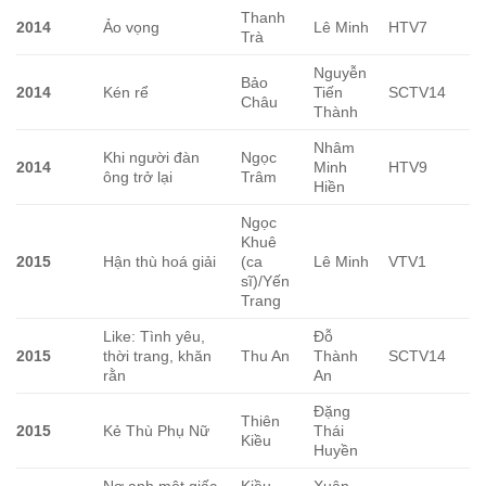
Thanh
2014
Ảo vọng
Lê Minh
HTV7
Trà
Nguyễn
Bảo
2014
Kén rể
Tiến
SCTV14
Châu
Thành
Nhâm
Khi người đàn
Ngọc
2014
Minh
HTV9
ông trở lại
Trâm
Hiền
Ngọc
Khuê
2015
Hận thù hoá giải
(ca
Lê Minh
VTV1
sĩ)/Yến
Trang
Like: Tình yêu,
Đỗ
2015
thời trang, khăn
Thu An
Thành
SCTV14
rằn
An
Đặng
Thiên
2015
Kẻ Thù Phụ Nữ
Thái
Kiều
Huyền
Nợ anh một giấc
Kiều
Xuân