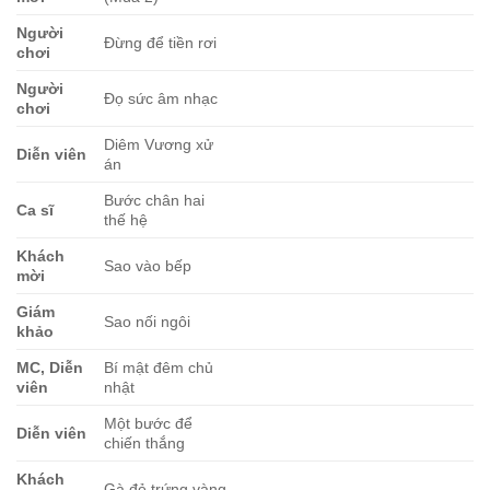
Người
Đừng để tiền rơi
chơi
Người
Đọ sức âm nhạc
chơi
Diêm Vương xử
Diễn viên
án
Bước chân hai
Ca sĩ
thế hệ
Khách
Sao vào bếp
mời
Giám
Sao nối ngôi
khảo
MC, Diễn
Bí mật đêm chủ
viên
nhật
Một bước để
Diễn viên
chiến thắng
Khách
Gà đẻ trứng vàng