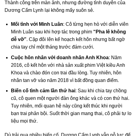
Thành công trên màn ảnh, nhưng đường tình duyên của
Dương Cẩm Lynh lại không mấy suôn sẻ.
Mối tình với Minh Luân
: Cô từng hẹn hò với diễn viên
Minh Luân sau khi hợp tác trong phim
“Pha lê không
dễ vỡ”
. Cặp đôi lên kế hoạch kết hôn nhưng bất ngờ
chia tay chỉ một tháng trước đám cưới.
Cuộc hôn nhân với doanh nhân Anh Khoa
: Năm
2016, cô kết hôn với nhà sản xuất phim Việt kiều Anh
Khoa và chào đón con trai đầu lòng. Tuy nhiên, hôn
nhân tan vỡ vào năm 2018 vì bất đồng quan điểm.
Biến cố tình cảm lần thứ hai
: Sau khi chia tay chồng
cũ, cô quen một người đàn ông khác và có con thứ hai.
Tuy nhiên, mối quan hệ này cũng kết thúc khi người
bạn trai phản bội. Suốt thời gian mang thai, cô phải tự lo
liệu mọi thứ.
Dù trải qua nhiều biến cố, Dương Cẩm Lynh vẫn nỗ lực để