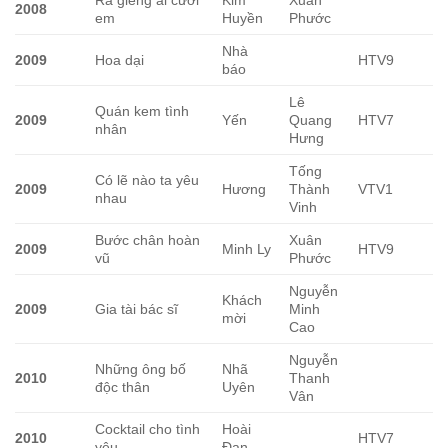
2008
em
Huyền
Phước
Nhà
2009
Hoa dại
HTV9
báo
Lê
Quán kem tình
2009
Yến
Quang
HTV7
nhân
Hưng
Tống
Có lẽ nào ta yêu
2009
Hương
Thành
VTV1
nhau
Vinh
Bước chân hoàn
Xuân
2009
Minh Ly
HTV9
vũ
Phước
Nguyễn
Khách
2009
Gia tài bác sĩ
Minh
mời
Cao
Nguyễn
Những ông bố
Nhã
2010
Thanh
độc thân
Uyên
Vân
Cocktail cho tình
Hoài
2010
HTV7
yêu
Đan