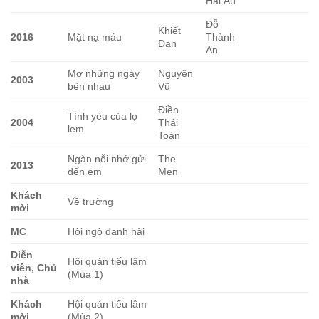
Hải Âu
Đỗ
Khiết
2016
Mặt nạ máu
Thành
Đan
An
Mơ những ngày
Nguyên
2003
bên nhau
Vũ
Điền
Tình yêu của lọ
2004
Thái
lem
Toàn
Ngàn nỗi nhớ gửi
The
2013
đến em
Men
Khách
Về trường
mời
MC
Hội ngộ danh hài
Diễn
Hội quán tiếu lâm
viên, Chủ
(Mùa 1)
nhà
Khách
Hội quán tiếu lâm
mời
(Mùa 2)