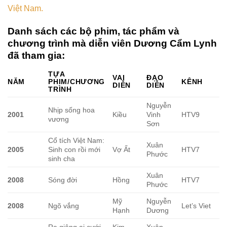
Việt Nam.
Danh sách các bộ phim, tác phẩm và
chương trình mà diễn viên Dương Cẩm Lynh
đã tham gia:
TỰA
VAI
ĐẠO
NĂM
PHIM/CHƯƠNG
KÊNH
DIỄN
DIỄN
TRÌNH
Nguyễn
Nhịp sống hoa
2001
Kiều
Vinh
HTV9
vương
Sơn
Cổ tích Việt Nam:
Xuân
2005
Sinh con rồi mới
Vợ Ất
HTV7
Phước
sinh cha
Xuân
2008
Sóng đời
Hồng
HTV7
Phước
Mỹ
Nguyễn
2008
Ngõ vắng
Let’s Viet
Hạnh
Dương
Ra giêng ai cưới
Kim
Xuân