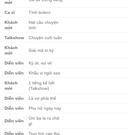
mời
Ca sĩ
Tình bolero
Khách
Hát câu chuyện
mời
tình
Talkshow
Chuyện cuối tuần
Khách
Giải mã tri kỷ
mời
Diễn viên
Ký ức vui vẻ
Diễn viên
Khẩu vị ngôi sao
Khách
1 tiếng kể hết
mời
(Talkshow)
Diễn viên
Là vợ phải thế
Diễn viên
Phụ nữ ngày nay
Úm ba la ra chữ
Diễn viên
gì
Diễn viên
Truy tìm cao thủ