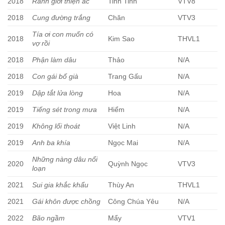
2018
Ranh giới thiện ác
Tinh Tinh
VTV8
2018
Cung đường trắng
Chăn
VTV3
Tía ơi con muốn có
2018
Kim Sao
THVL1
vợ rồi
2018
Phận làm dâu
Thảo
N/A
2018
Con gái bố già
Trang Gấu
N/A
2019
Dập tắt lửa lòng
Hoa
N/A
2019
Tiếng sét trong mưa
Hiểm
N/A
2019
Không lối thoát
Việt Linh
N/A
2019
Anh ba khía
Ngọc Mai
N/A
Những nàng dâu nổi
2020
Quỳnh Ngọc
VTV3
loạn
2021
Sui gia khắc khẩu
Thùy An
THVL1
2021
Gái khôn được chồng
Công Chúa Yêu
N/A
2022
Bão ngầm
Mẩy
VTV1