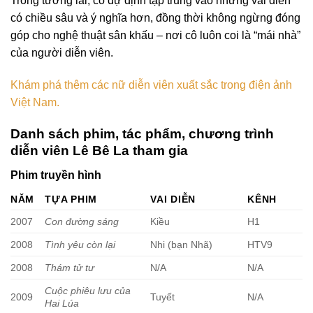
Trong tương lai, cô dự định tập trung vào những vai diễn
có chiều sâu và ý nghĩa hơn, đồng thời không ngừng đóng
góp cho nghệ thuật sân khấu – nơi cô luôn coi là “mái nhà”
của người diễn viên.
Khám phá thêm các nữ diễn viên xuất sắc trong điện ảnh
Việt Nam.
Danh sách phim, tác phẩm, chương trình
diễn viên Lê Bê La tham gia
Phim truyền hình
NĂM
TỰA PHIM
VAI DIỄN
KÊNH
2007
Con đường sáng
Kiều
H1
2008
Tình yêu còn lại
Nhi (bạn Nhã)
HTV9
2008
Thám tử tư
N/A
N/A
Cuộc phiêu lưu của
2009
Tuyết
N/A
Hai Lúa