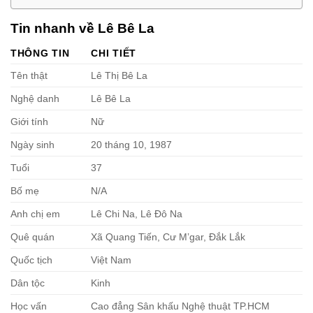
Tin nhanh về Lê Bê La
THÔNG TIN
CHI TIẾT
Tên thật
Lê Thị Bê La
Nghệ danh
Lê Bê La
Giới tính
Nữ
Ngày sinh
20 tháng 10, 1987
Tuổi
37
Bố mẹ
N/A
Anh chị em
Lê Chi Na, Lê Đô Na
Quê quán
Xã Quang Tiến, Cư M’gar, Đắk Lắk
Quốc tịch
Việt Nam
Dân tộc
Kinh
Học vấn
Cao đẳng Sân khấu Nghệ thuật TP.HCM