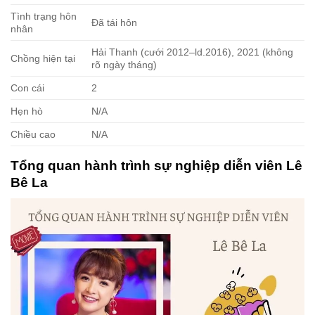
Tình trạng hôn
Đã tái hôn
nhân
Hải Thanh (cưới 2012⁠–⁠ld.2016), 2021 (không
Chồng hiện tại
rõ ngày tháng)
Con cái
2
Hẹn hò
N/A
Chiều cao
N/A
Tổng quan hành trình sự nghiệp diễn viên Lê
Bê La