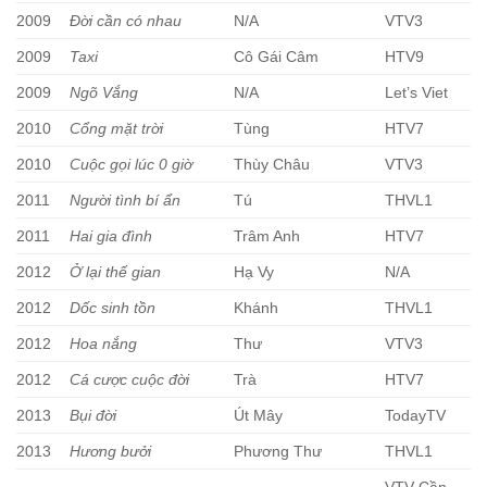
2009
Đời cần có nhau
N/A
VTV3
2009
Taxi
Cô Gái Câm
HTV9
2009
Ngõ Vắng
N/A
Let’s Viet
2010
Cổng mặt trời
Tùng
HTV7
2010
Cuộc gọi lúc 0 giờ
Thùy Châu
VTV3
2011
Người tình bí ẩn
Tú
THVL1
2011
Hai gia đình
Trâm Anh
HTV7
2012
Ở lại thế gian
Hạ Vy
N/A
2012
Dốc sinh tồn
Khánh
THVL1
2012
Hoa nắng
Thư
VTV3
2012
Cá cược cuộc đời
Trà
HTV7
2013
Bụi đời
Út Mây
TodayTV
2013
Hương bưởi
Phương Thư
THVL1
VTV Cần