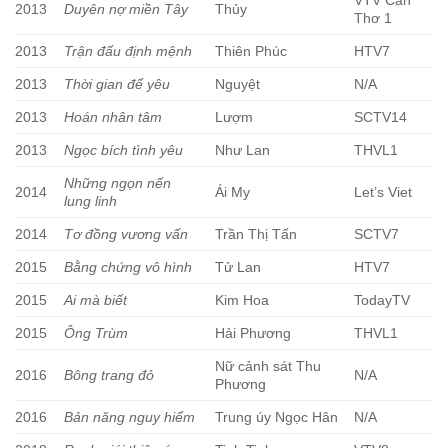
2013
Duyên nợ miền Tây
Thủy
Thơ 1
2013
Trận đấu định mệnh
Thiên Phúc
HTV7
2013
Thời gian để yêu
Nguyệt
N/A
2013
Hoán nhân tâm
Lượm
SCTV14
2013
Ngọc bích tình yêu
Như Lan
THVL1
Những ngọn nến
2014
Ái My
Let’s Viet
lung linh
2014
Tơ đồng vương vấn
Trần Thị Tấn
SCTV7
2015
Bằng chứng vô hình
Tử Lan
HTV7
2015
Ai mà biết
Kim Hoa
TodayTV
2015
Ông Trùm
Hải Phương
THVL1
Nữ cảnh sát Thu
2016
Bông trang đỏ
N/A
Phương
2016
Bản năng nguy hiểm
Trung úy Ngọc Hân
N/A