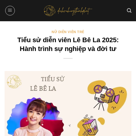
Bỏ
qua
nội
dung
NỮ DIỄN VIÊN TRẺ
Tiểu sử diễn viên Lê Bê La 2025:
Hành trình sự nghiệp và đời tư