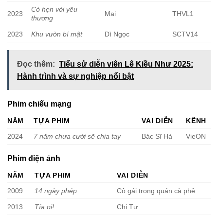
Có hẹn với yêu
2023
Mai
THVL1
thương
2023
Khu vườn bí mật
Dì Ngọc
SCTV14
Đọc thêm:
Tiểu sử diễn viên Lê Kiều Như 2025:
Hành trình và sự nghiệp nổi bật
Phim chiếu mạng
NĂM
TỰA PHIM
VAI DIỄN
KÊNH
2024
7 năm chưa cưới sẽ chia tay
Bác Sĩ Hà
VieON
Phim điện ảnh
NĂM
TỰA PHIM
VAI DIỄN
2009
14 ngày phép
Cô gái trong quán cà phê
2013
Tía ơi!
Chị Tư