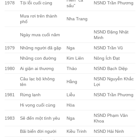
Hiền “cá
1978
Tội lỗi cuối cùng
NSND Trần Phương
sấu”
Mưa rơi trên thành
Nha Trang
phố
NSND Đặng Nhật
Ngày mưa cuối năm
Minh
1979
Những người đã gặp
Nga
NSND Trần Vũ
Những con đường
Kim Liên
Nông Ích Đạt
1980
Ai giận ai thương
Thảo
NSND Bạch Diệp
Câu lạc bộ không
NSND Nguyễn Khắc
Hằng
tên
Lợi
1981
Rừng lạnh
Liễu
NSND Trần Phương
Hi vọng cuối cùng
Hòa
NSND Phạm Văn
1983
Sẽ đến một tình yêu
Nga
Khoa
Bãi biển đời người
Kiều Trinh
NSND Hải Ninh