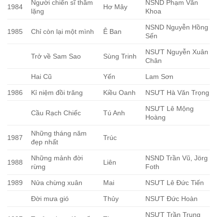
Người chiến sĩ thầm
NSND Phạm Văn
1984
Hơ Mây
lặng
Khoa
NSND Nguyễn Hồng
1985
Chỉ còn lại một mình
Ê Ban
Sến
NSƯT Nguyễn Xuân
Trở về Sam Sao
Sùng Trinh
Chân
Hai Cũ
Yến
Lam Sơn
1986
Kỉ niệm đồi trăng
Kiều Oanh
NSƯT Hà Văn Trọng
NSƯT Lê Mộng
Cầu Rạch Chiếc
Tú Anh
Hoàng
Những tháng năm
1987
Trúc
đẹp nhất
Những mảnh đời
NSND Trần Vũ, Jörg
1988
Liên
rừng
Foth
1989
Nửa chừng xuân
Mai
NSƯT Lê Đức Tiến
Đời mưa gió
Thủy
NSƯT Đức Hoàn
NSƯT Trần Trung