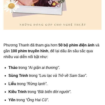
Phương Thanh đã tham gia hơn
50 bộ phim điện ảnh
và
gần
100 phim truyền hình
, để lại dấu ấn sâu sắc qua
nhiều vai diễn nổi bật như:
Thảo
trong
“Ai giận ai thương”
.
Sùng Trinh
trong
“Lưu lạc và Trở về Sam Sao”
.
Liễu
trong
“Rừng lạnh”
.
Kiều Trinh
trong
“Bãi biển đời người”
.
Yến
trong
“Ông Hai Cũ”
.