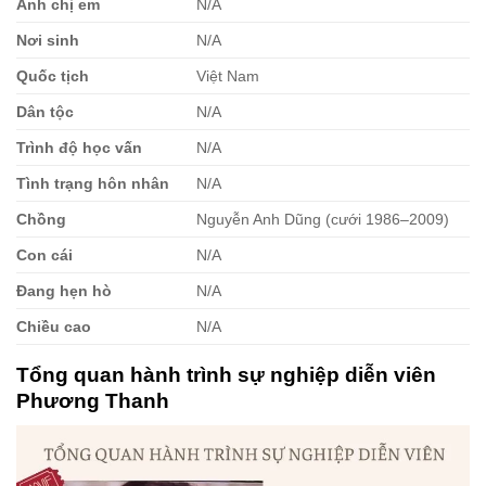
Anh chị em
N/A
Nơi sinh
N/A
Quốc tịch
Việt Nam
Dân tộc
N/A
Trình độ học vấn
N/A
Tình trạng hôn nhân
N/A
Chồng
Nguyễn Anh Dũng (cưới 1986⁠–⁠2009)
Con cái
N/A
Đang hẹn hò
N/A
Chiều cao
N/A
Tổng quan hành trình sự nghiệp diễn viên
Phương Thanh