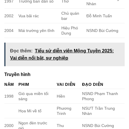
1997
Trưởng ban dân số
Thơ
Nhàn
Chủ quán
2002
Vua bãi rác
Đỗ Minh Tuấn
bar
Hiệu Phó
2004
Mái trường yên tĩnh
NSND Bùi Cường
Dung
Đọc thêm:
Tiểu sử diễn viên Mộng Tuyền 2025:
Vai diễn nổi bật, sự nghiệp
Truyền hình
NĂM
PHIM
VAI DIỄN
ĐẠO DIỄN
Gió qua miền tối
NSND Phạm Thanh
1998
Hiền
sáng
Phong
Phương
NSƯT Trần Trung
Họa Mi về tổ
Trinh
Nhàn
Ngọn đèn trước
2000
Thu
NSND Bùi Cường
gió