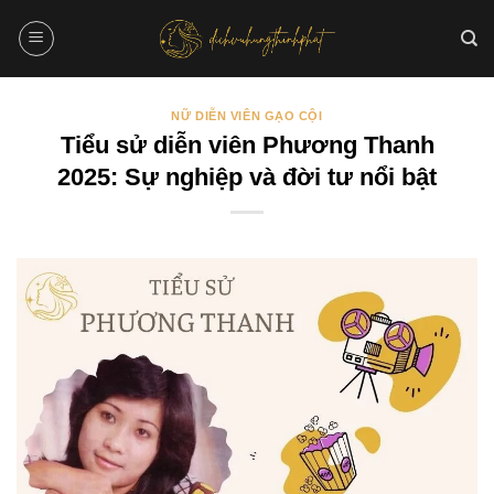
Bỏ
qua
nội
dung
NỮ DIỄN VIÊN GẠO CỘI
Tiểu sử diễn viên Phương Thanh
2025: Sự nghiệp và đời tư nổi bật