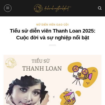
Bỏ
qua
nội
dung
NỮ DIỄN VIÊN GẠO CỘI
Tiểu sử diễn viên Thanh Loan 2025:
Cuộc đời và sự nghiệp nổi bật