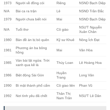
1973
Người về đồng cói
Riêng
NSND Bạch Diệp
N/A
Bài ca ra trận
Lê
NSND Trần Đắc
1979
Người chưa biết nói
Mai
NSND Bạch Diệp
NSƯT Nguyễn
N/A
Tuổi thơ
Cô giáo
Xuân Chân
1980
Bản đề án bị bỏ quên
Kỹ sư Khuê
Nông Ích Đạt
Phương án ba bông
1981
Mai
Văn Hòa
hồng
Ván bài lật ngửa: Trời
1985
Thúy Loan
Lê Hoàng Hoa
xanh qua kẽ lá
Huyền
1986
Biệt động Sài Gòn
Long Vân
Trang
1990
Bí mật thành phố cấm
Cô giao liên
Phan Vũ
Thân Thị
1992
Nơi tình yêu đã chết
NSƯT Lê Dân
Nam Trân