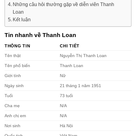
Những câu hỏi thường gặp về diễn viên Thanh
Loan
Kết luận
Tin nhanh về Thanh Loan
THÔNG TIN
CHI TIẾT
Tên thật
Nguyễn Thị Thanh Loan
Tên phổ biến
Thanh Loan
Giới tính
Nữ
Ngày sinh
21 tháng 1 năm 1951
Tuổi
73 tuổi
Cha mẹ
N/A
Anh chị em
N/A
Nơi sinh
Hà Nội
Quốc tịch
Việt Nam