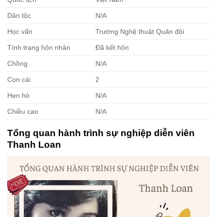
Dân tộc
N/A
Học vấn
Trường Nghệ thuật Quân đội
Tình trạng hôn nhân
Đã kết hôn
Chồng
N/A
Con cái
2
Hẹn hò
N/A
Chiều cao
N/A
Tổng quan hành trình sự nghiệp diễn viên
Thanh Loan