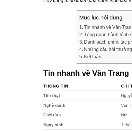
Hãy cùng mình khám phá hành trình của mộ
Mục lục nội dung
Tin nhanh về Vân Tran
Tổng quan hành trình 
Danh sách phim, tác p
Những câu hỏi thường 
Kết luận
Tin nhanh về Vân Trang
THÔNG TIN
CHI 
Tên thật
Nguy
Nghệ danh
Vân T
Giới tính
Nữ
Ngày sinh
1 thá