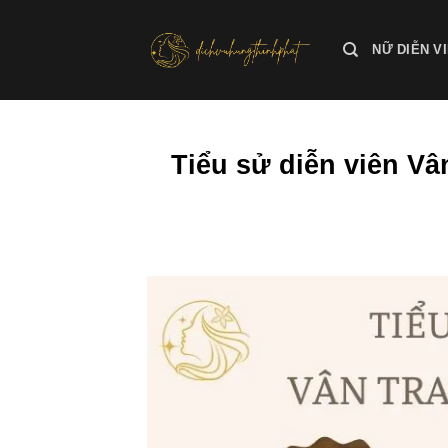
Bỏ
qua
NỮ DIỄN V
nội
dung
Tiểu sử diễn viên Vâ