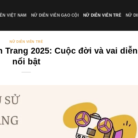
IÊN VIỆT NAM
NỮ DIỄN VIÊN GẠO CỘI
NỮ DIỄN VIÊN TRẺ
NỮ DI
NỮ DIỄN VIÊN TRẺ
n Trang 2025: Cuộc đời và vai diễn
nổi bật