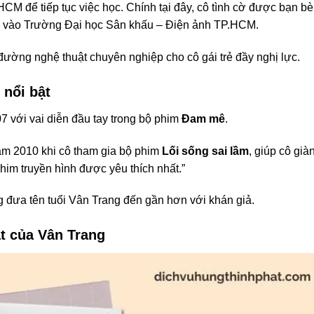
M để tiếp tục việc học. Chính tại đây, cô tình cờ được bạn bè
thi vào Trường Đại học Sân khấu – Điện ảnh TP.HCM.
đường nghệ thuật chuyên nghiệp cho cô gái trẻ đầy nghị lực.
 nổi bật
 với vai diễn đầu tay trong bộ phim
Đam mê
.
ăm 2010 khi cô tham gia bộ phim
Lối sống sai lầm
, giúp cô già
im truyền hình được yêu thích nhất.”
g đưa tên tuổi Vân Trang đến gần hơn với khán giả.
t của Vân Trang