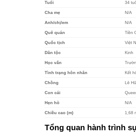
Tuổi
34 tu
Cha mẹ
N/A
Anh/chị/em
N/A
Quê quán
Tiền 
Quốc tịch
Việt 
Dân tộc
Kinh
Học vấn
Trườn
Tình trạng hôn nhân
Kết h
Chồng
Lê Hữ
Con cái
Queen
Hẹn hò
N/A
Chiều cao (m)
1,68 
Tổng quan hành trình sự