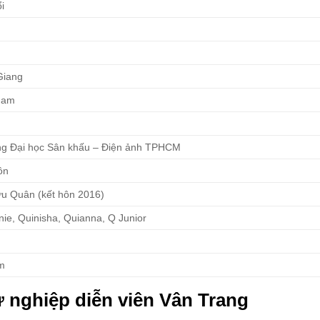
ổi
Giang
Nam
g Đại học Sân khấu – Điện ảnh TPHCM
ôn
u Quân (kết hôn 2016)
ie, Quinisha, Quianna, Q Junior
m
 nghiệp diễn viên Vân Trang